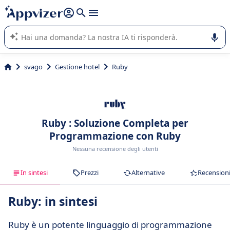
righe con
shift + enter
).
L'IA di Appvizer vi guida nell'utilizzo o nella scelta di un
software SaaS per la vostra azienda.
svago
Gestione hotel
Ruby
Ruby : Soluzione Completa per
Programmazione con Ruby
Nessuna recensione degli utenti
In sintesi
Prezzi
Alternative
Recension
Ruby: in sintesi
Ruby è un potente linguaggio di programmazione