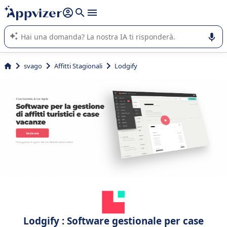
righe con
shift + enter
).
L'IA di Appvizer vi guida nell'utilizzo o nella scelta di un
software SaaS per la vostra azienda.
svago
Affitti Stagionali
Lodgify
Lodgify : Software gestionale per case