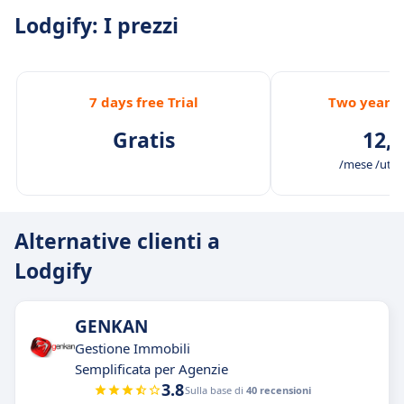
Lodgify: I prezzi
7 days free Trial
Two years 
Gratis
12,0
/mese /utenti
Alternative clienti a
Lodgify
GENKAN
Gestione Immobili
Semplificata per Agenzie
3.8
Sulla base di
40 recensioni