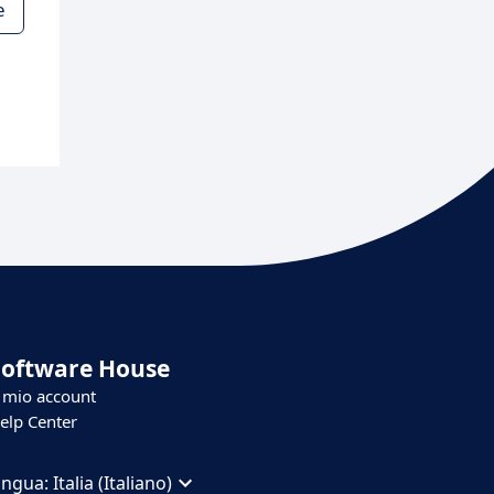
e
Software House
l mio account
elp Center
ingua:
Italia (Italiano)