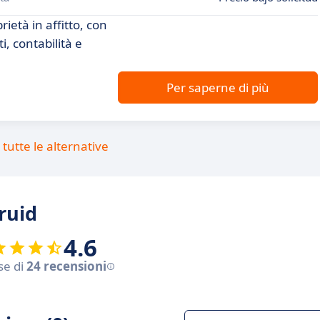
rietà in affitto, con
i, contabilità e
Per saperne di più
tutte le alternative
ruid
4.6
se di
24 recensioni