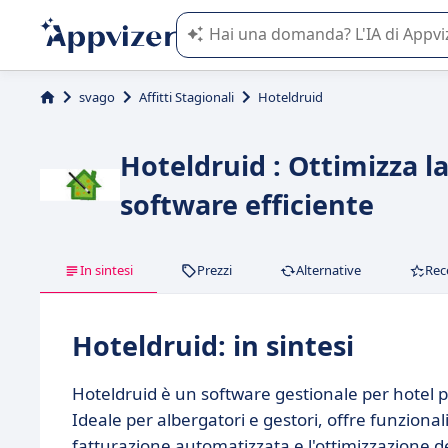
L'IA di Appvizer vi guida nell'utilizzo
svago
Affitti Stagionali
Hoteldruid
Hoteldruid : Ottimizza l
software efficiente
In sintesi
Prezzi
Alternative
Rec
Hoteldruid: in sintesi
Hoteldruid è un software gestionale per hotel p
Ideale per albergatori e gestori, offre funziona
fatturazione automatizzata e l'ottimizzazione d