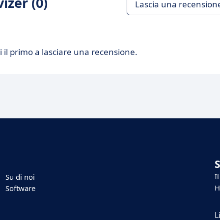
izer (0)
Lascia una recension
 il primo a lasciare una recensione.
I
Su di noi
H
Software
L