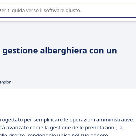
 o nella scelta di un software SaaS per la vostra azienda.
a gestione alberghiera con un
ensioni
rogettato per semplificare le operazioni amministrative.
lità avanzate come la gestione delle prenotazioni, la
elle risorse, rendendolo unico nel suo genere.