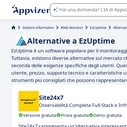
L'IA di Appvizer vi guida nell'utilizzo
Sistemi informativi
Web Monitor
EzUptime
Alterna
Alternative a EzUptime
EzUptime è un software popolare per il monitoraggio d
Tuttavia, esistono diverse alternative sul mercato ch
seconda delle esigenze specifiche degli utenti. Ques
utente, prezzo, supporto tecnico e caratteristiche u
strumenti più consigliati che possono rappresentar
Site24x7
Osservabilità Completa Full-Stack e Inf
Versione gratuita
Prova gratuita
Demo gratuita
Site24x7 rappresenta un'alternativa interessante