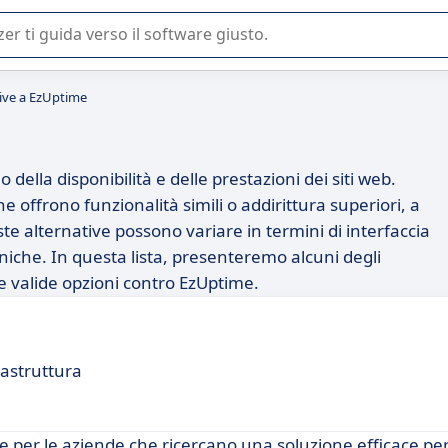
 o nella scelta di un software SaaS per la vostra azienda.
tive a EzUptime
ella disponibilità e delle prestazioni dei siti web.
e offrono funzionalità simili o addirittura superiori, a
te alternative possono variare in termini di interfaccia
niche. In questa lista, presenteremo alcuni degli
e valide opzioni contro EzUptime.
rastruttura
 per le aziende che ricercano una soluzione efficace per 