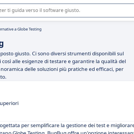
 o nella scelta di un software SaaS per la vostra azienda.
ernative a Globe Testing
g
posto giusto. Ci sono diversi strumenti disponibili sul
così alle esigenze di testare e garantire la qualità del
anoramica delle soluzioni più pratiche ed efficaci, per
to.
superiori
ettata per semplificare la gestione dei test e migliorare 
lizzano Globe Testing, BugBug offre un'opzione interessan