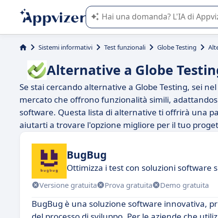
L'IA di Appvizer vi guida nell'utilizzo
Sistemi informativi
Test funzionali
Globe Testing
Alt
Alternative a Globe Testin
Se stai cercando alternative a Globe Testing, sei nel 
mercato che offrono funzionalità simili, adattandosi 
software. Questa lista di alternative ti offrirà una p
aiutarti a trovare l'opzione migliore per il tuo proget
BugBug
Ottimizza i test con soluzioni software 
Versione gratuita
Prova gratuita
Demo gratuita
BugBug è una soluzione software innovativa, prog
del processo di sviluppo. Per le aziende che uti