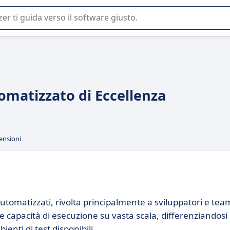
 o nella scelta di un software SaaS per la vostra azienda.
omatizzato di Eccellenza
ensioni
utomatizzati, rivolta principalmente a sviluppatori e tea
e capacità di esecuzione su vasta scala, differenziandosi
ienti di test disponibili.