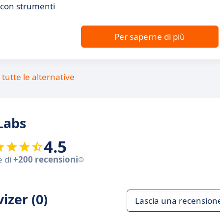
e con strumenti
Per saperne di più
tutte le alternative
Labs
4.5
e di
+200 recensioni
izer (0)
Lascia una recension