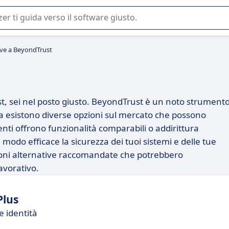
 o nella scelta di un software SaaS per la vostra azienda.
ive a BeyondTrust
st, sei nel posto giusto. BeyondTrust è un noto strument
 ma esistono diverse opzioni sul mercato che possono
nti offrono funzionalità comparabili o addirittura
 modo efficace la sicurezza dei tuoi sistemi e delle tue
zioni alternative raccomandate che potrebbero
lavorativo.
Plus
e identità