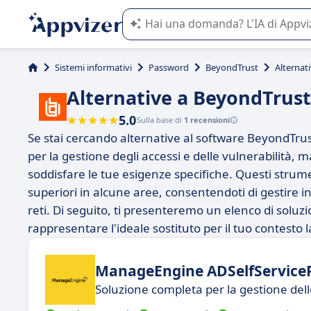
L'IA di Appvizer vi guida nell'utilizzo
Sistemi informativi
Password
BeyondTrust
Alternat
Alternative a BeyondTrust
5.0
Sulla base di
1 recensioni
Se stai cercando alternative al software BeyondTru
per la gestione degli accessi e delle vulnerabilità,
soddisfare le tue esigenze specifiche. Questi strume
superiori in alcune aree, consentendoti di gestire in
reti. Di seguito, ti presenteremo un elenco di solu
rappresentare l'ideale sostituto per il tuo contesto 
ManageEngine ADSelfService
Soluzione completa per la gestione dell