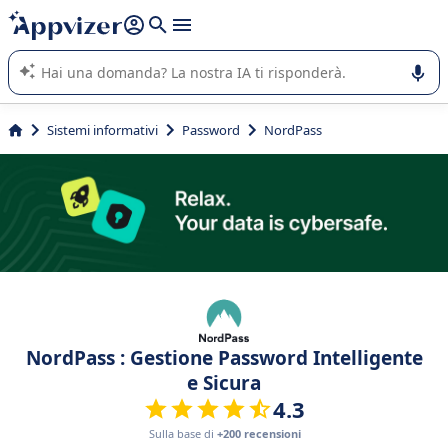
righe con
shift + enter
).
L'IA di Appvizer vi guida nell'utilizzo o nella scelta di un
software SaaS per la vostra azienda.
Sistemi informativi
Password
NordPass
NordPass : Gestione Password Intelligente
e Sicura
4.3
Sulla base di
+200 recensioni