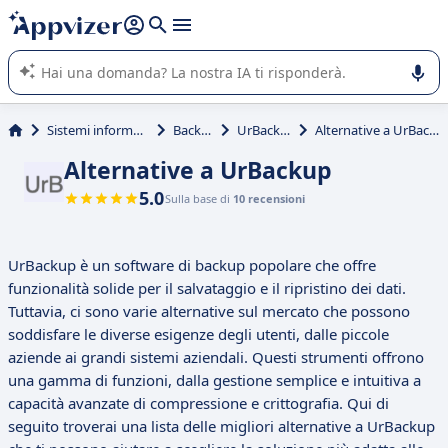
righe con
shift + enter
).
L'IA di Appvizer vi guida nell'utilizzo o nella scelta di un
software SaaS per la vostra azienda.
Sistemi informativi
Backup
UrBackup
Alternative a UrBackup
Alternative a UrBackup
5.0
Sulla base di
10 recensioni
UrBackup è un software di backup popolare che offre
funzionalità solide per il salvataggio e il ripristino dei dati.
Tuttavia, ci sono varie alternative sul mercato che possono
soddisfare le diverse esigenze degli utenti, dalle piccole
aziende ai grandi sistemi aziendali. Questi strumenti offrono
una gamma di funzioni, dalla gestione semplice e intuitiva a
capacità avanzate di compressione e crittografia. Qui di
seguito troverai una lista delle migliori alternative a UrBackup