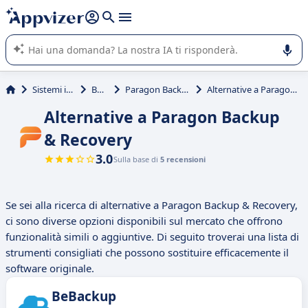
righe con
shift + enter
).
L'IA di Appvizer vi guida nell'utilizzo o nella scelta di un
software SaaS per la vostra azienda.
Sistemi informativi
Backup
Paragon Backup & Recovery
Alternative a Paragon Backup & Recovery
Alternative a Paragon Backup
& Recovery
3.0
Sulla base di
5 recensioni
Se sei alla ricerca di alternative a Paragon Backup & Recovery,
ci sono diverse opzioni disponibili sul mercato che offrono
funzionalità simili o aggiuntive. Di seguito troverai una lista di
strumenti consigliati che possono sostituire efficacemente il
software originale.
BeBackup