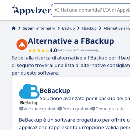
L'IA di Appvizer vi guida nell'utilizzo
Sistemi informativi
Backup
FBackup
Alternative a 
Alternative a FBackup
4.0
Sulla base di
1 recensioni
Se sei alla ricerca di alternative a FBackup per il bac
di seguito troverai una lista di alternative consigli
per questo software.
BeBackup
Soluzione avanzata per il backup dei da
Versione gratuita
Prova gratuita
Demo gratuita
BeBackup è un software progettato per offrire un
applicazione rappresenta un'opzione valida per g