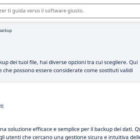
 o nella scelta di un software SaaS per la vostra azienda.
FBackup
kup dei tuoi file, hai diverse opzioni tra cui scegliere. Qui
ate che possono essere considerate come sostituti validi
ti
a soluzione efficace e semplice per il backup dei dati. 
li utenti che cercano una gestione sicura e intuitiva dell