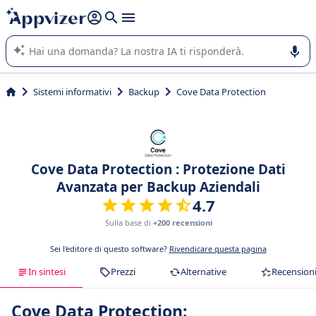
righe con
shift + enter
).
L'IA di Appvizer vi guida nell'utilizzo o nella scelta di un
software SaaS per la vostra azienda.
Sistemi informativi
Backup
Cove Data Protection
Cove Data Protection : Protezione Dati
Avanzata per Backup Aziendali
4.7
Sulla base di
+200 recensioni
Sei l'editore di questo software?
Rivendicare questa pagina
In sintesi
Prezzi
Alternative
Recension
Cove Data Protection: