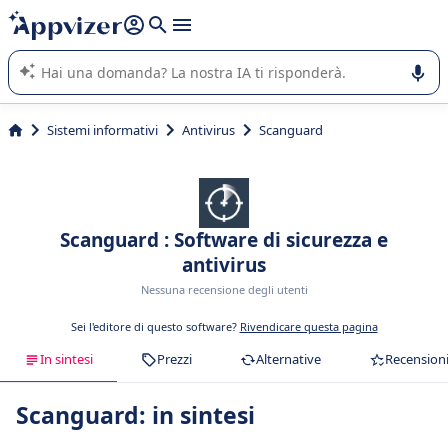
righe con
shift + enter
).
L'IA di Appvizer vi guida nell'utilizzo o nella scelta di un
software SaaS per la vostra azienda.
Sistemi informativi
Antivirus
Scanguard
Scanguard : Software di sicurezza e
antivirus
Nessuna recensione degli utenti
Sei l'editore di questo software?
Rivendicare questa pagina
In sintesi
Prezzi
Alternative
Recension
Scanguard: in sintesi