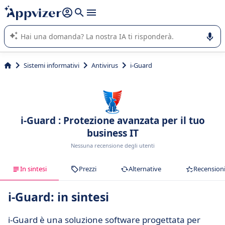
righe con
shift + enter
).
L'IA di Appvizer vi guida nell'utilizzo o nella scelta di un
software SaaS per la vostra azienda.
Sistemi informativi
Antivirus
i-Guard
i-Guard : Protezione avanzata per il tuo
business IT
Nessuna recensione degli utenti
In sintesi
Prezzi
Alternative
Recension
i-Guard: in sintesi
i-Guard è una soluzione software progettata per