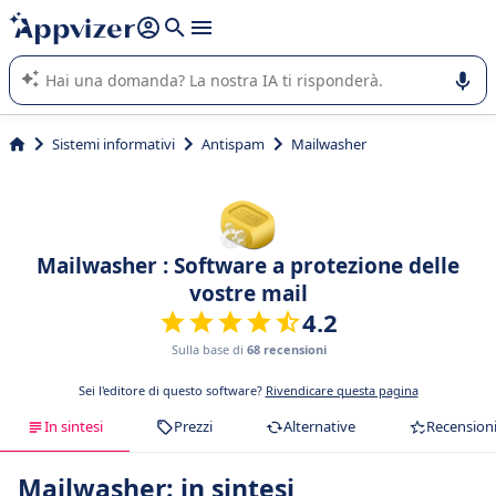
righe con
shift + enter
).
L'IA di Appvizer vi guida nell'utilizzo o nella scelta di un
software SaaS per la vostra azienda.
Sistemi informativi
Antispam
Mailwasher
Mailwasher : Software a protezione delle
vostre mail
4.2
Sulla base di
68 recensioni
Sei l'editore di questo software?
Rivendicare questa pagina
In sintesi
Prezzi
Alternative
Recension
Mailwasher: in sintesi