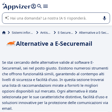
righe con
shift + enter
).
L'IA di Appvizer vi guida nell'utilizzo o nella scelta di un
software SaaS per la vostra azienda.
Sistemi informativi
Antispam
E-Securemail
Alternative a E-Securemail
Alternative a E-Securemail
Se stai cercando delle alternative valide al software E-
Securemail, sei nel posto giusto. Esistono numerosi strumenti
che offrono funzionalità simili, garantendo al contempo alti
livelli di sicurezza e facilità d'uso. In questa sezione troverai
una lista di raccomandazioni mirate a fornirti le migliori
opzioni disponibili sul mercato. Ogni alternativa è stata
selezionata per le sue caratteristiche distintive, facilità d'uso e
soluzioni innovative per la protezione delle comunicazioni via
email.