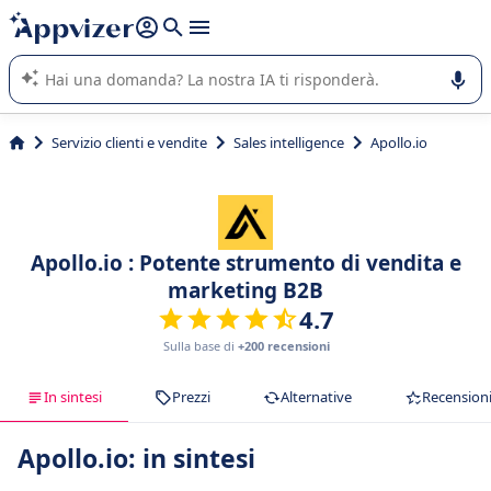
righe con
shift + enter
).
L'IA di Appvizer vi guida nell'utilizzo o nella scelta di un
software SaaS per la vostra azienda.
Servizio clienti e vendite
Sales intelligence
Apollo.io
Apollo.io : Potente strumento di vendita e
marketing B2B
4.7
Sulla base di
+200 recensioni
In sintesi
Prezzi
Alternative
Recension
Apollo.io: in sintesi