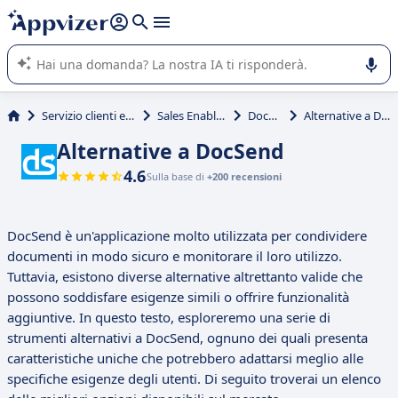
righe con
shift + enter
).
L'IA di Appvizer vi guida nell'utilizzo o nella scelta di un
software SaaS per la vostra azienda.
Servizio clienti e vendite
Sales Enablement
DocSend
Alternative a DocSend
Alternative a DocSend
4.6
Sulla base di
+200 recensioni
DocSend è un'applicazione molto utilizzata per condividere
documenti in modo sicuro e monitorare il loro utilizzo.
Tuttavia, esistono diverse alternative altrettanto valide che
possono soddisfare esigenze simili o offrire funzionalità
aggiuntive. In questo testo, esploreremo una serie di
strumenti alternativi a DocSend, ognuno dei quali presenta
caratteristiche uniche che potrebbero adattarsi meglio alle
specifiche esigenze degli utenti. Di seguito troverai un elenco