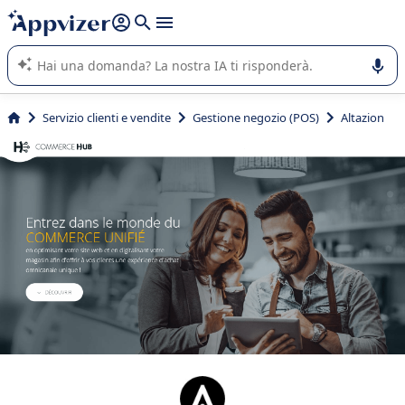
righe con
shift + enter
).
L'IA di Appvizer vi guida nell'utilizzo o nella scelta di un
software SaaS per la vostra azienda.
Servizio clienti e vendite
Gestione negozio (POS)
Altazion