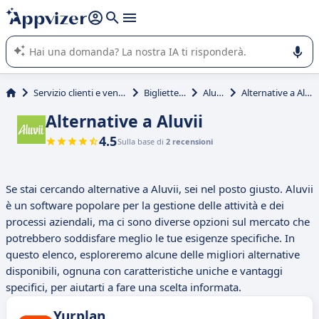
righe con
shift + enter
).
L'IA di Appvizer vi guida nell'utilizzo o nella scelta di un
software SaaS per la vostra azienda.
Servizio clienti e vendite
Biglietterie
Aluvii
Alternative a Aluvii
Alternative a Aluvii
4.5
Sulla base di
2 recensioni
Se stai cercando alternative a Aluvii, sei nel posto giusto. Aluvii
è un software popolare per la gestione delle attività e dei
processi aziendali, ma ci sono diverse opzioni sul mercato che
potrebbero soddisfare meglio le tue esigenze specifiche. In
questo elenco, esploreremo alcune delle migliori alternative
disponibili, ognuna con caratteristiche uniche e vantaggi
specifici, per aiutarti a fare una scelta informata.
Yurplan