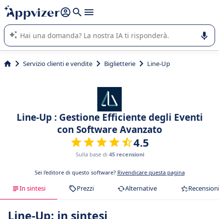
righe con
shift + enter
).
L'IA di Appvizer vi guida nell'utilizzo o nella scelta di un
software SaaS per la vostra azienda.
Servizio clienti e vendite
Biglietterie
Line-Up
Line-Up : Gestione Efficiente degli Eventi
con Software Avanzato
4.5
Sulla base di
45 recensioni
Sei l'editore di questo software?
Rivendicare questa pagina
In sintesi
Prezzi
Alternative
Recension
Line-Up: in sintesi