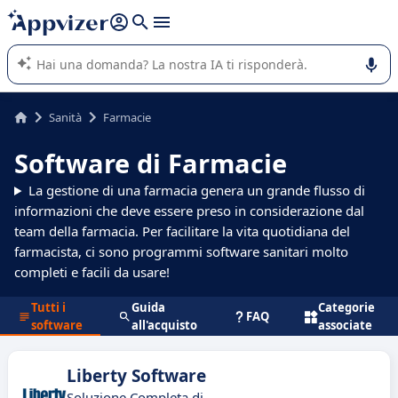
righe con
shift + enter
).
L'IA di Appvizer vi guida nell'utilizzo o nella scelta di un
software SaaS per la vostra azienda.
Sanità
Farmacie
Software di Farmacie
La gestione di una farmacia genera un grande flusso di
informazioni che deve essere preso in considerazione dal
team della farmacia. Per facilitare la vita quotidiana del
farmacista, ci sono programmi software sanitari molto
completi e facili da usare!
Tutti i
Guida
Categorie
FAQ
software
all'acquisto
associate
Liberty Software
Soluzione Completa di