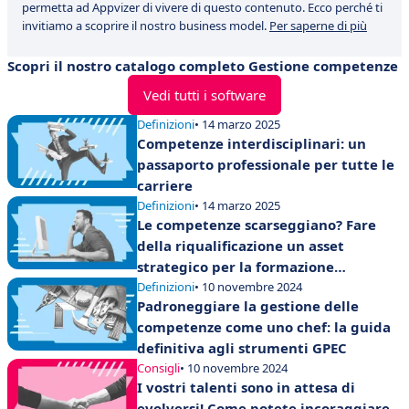
permetta ad Appvizer di vivere di questo contenuto. Ecco perché ti
invitiamo a scoprire il nostro business model.
Per saperne di più
Scopri il nostro catalogo completo Gestione competenze
Vedi tutti i software
Definizioni
• 14 marzo 2025
Competenze interdisciplinari: un
passaporto professionale per tutte le
carriere
Definizioni
• 14 marzo 2025
Le competenze scarseggiano? Fare
della riqualificazione un asset
strategico per la formazione
aziendale
Definizioni
• 10 novembre 2024
Padroneggiare la gestione delle
competenze come uno chef: la guida
definitiva agli strumenti GPEC
Consigli
• 10 novembre 2024
I vostri talenti sono in attesa di
evolversi! Come potete incoraggiare