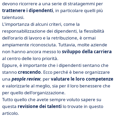
devono ricorrere a una serie di stratagemmi per
• Perché istituire una valutazione delle persone?
trattenere i dipendenti
, in particolare quelli più
• Le sfide della people review delle risorse umane
talentuosi.
• Come si conduce una people review efficace?
L'importanza di alcuni criteri, come la
• Strumenti di valutazione delle persone
responsabilizzazione dei dipendenti, la flessibilità
• I nostri 3 consigli finali per una people review di
dell'orario di lavoro e la retribuzione, è ormai
successo
ampiamente riconosciuta. Tuttavia, molte aziende
non hanno ancora messo lo
sviluppo della carriera
al centro delle loro priorità.
Eppure, è importante che i dipendenti sentano che
stanno
crescendo
. Ecco perché è bene organizzare
una
people review
, per
valutare le loro competenze
e valorizzarle al meglio, sia per il loro benessere che
per quello dell'organizzazione.
Tutto quello che avete sempre voluto sapere su
questa
revisione dei talenti
lo trovate in questo
articolo.