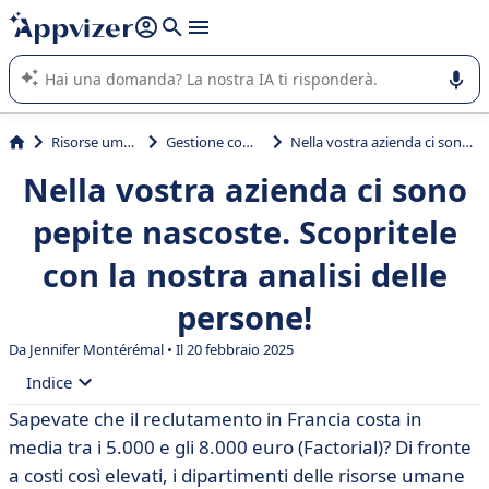
righe con
shift + enter
).
L'IA di Appvizer vi guida nell'utilizzo o nella scelta di un
software SaaS per la vostra azienda.
Risorse umane (HR)
Gestione competenze
Nella vostra azienda ci sono pepite nascoste. Scopritele con la nostra analisi delle persone!
Nella vostra azienda ci sono
pepite nascoste. Scopritele
con la nostra analisi delle
persone!
Da
Jennifer Montérémal
• Il 20 febbraio 2025
Indice
Sapevate che il reclutamento in Francia costa in
• Definizione di people review
media tra i 5.000 e gli 8.000 euro (Factorial)? Di fronte
• A chi è rivolta la talent review?
a costi così elevati, i dipartimenti delle risorse umane