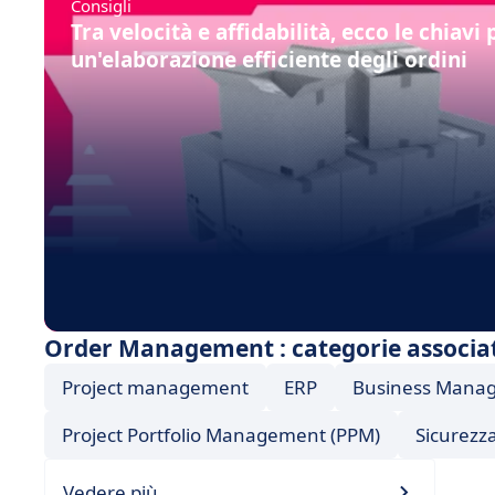
Consigli
Tra velocità e affidabilità, ecco le chiavi 
un'elaborazione efficiente degli ordini
Order Management : categorie associa
Project management
ERP
Business Mana
Project Portfolio Management (PPM)
Sicurezz
Vedere più