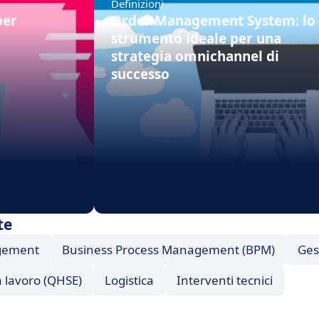
Definizioni
per
Order Management System: lo
strumento ideale per una
strategia omnichannel di
successo
te
gement
Business Process Management (BPM)
Ges
a lavoro (QHSE)
Logistica
Interventi tecnici