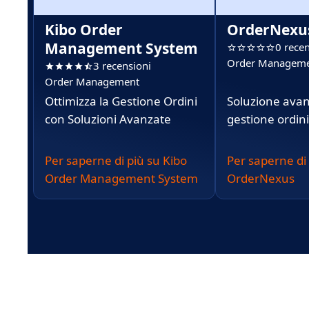
Kibo Order
OrderNexu
Management System
0 recen
Order Managem
3 recensioni
Order Management
Ottimizza la Gestione Ordini
Soluzione avan
con Soluzioni Avanzate
gestione ordini
Per saperne di più su Kibo
Per saperne di
Order Management System
OrderNexus