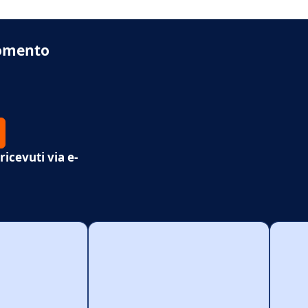
momento
icevuti via e-