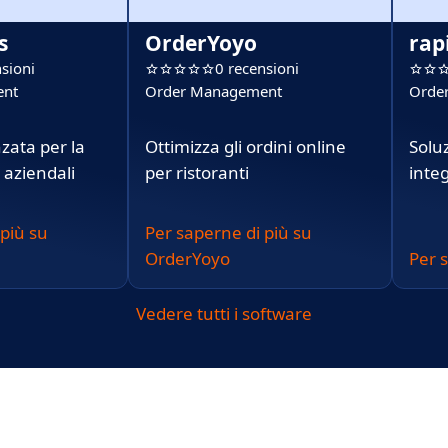
s
OrderYoyo
rap
sioni
0 recensioni
ent
Order Management
Orde
zata per la
Ottimizza gli ordini online
Solu
 aziendali
per ristoranti
inte
 più su
Per saperne di più su
OrderYoyo
Per 
Vedere tutti i software