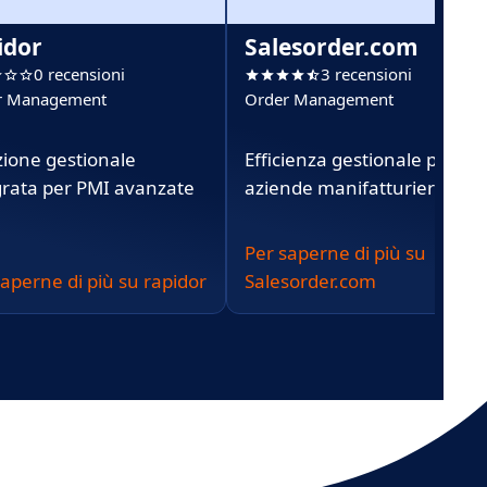
idor
Salesorder.com
0 recensioni
3 recensioni
r Management
Order Management
zione gestionale
Efficienza gestionale per
grata per PMI avanzate
aziende manifatturiere
Per saperne di più su
saperne di più su rapidor
Salesorder.com