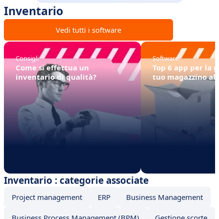
Inventario
Vedi tutti i software
Consigli
Software
Come si effettua un
Top 6 app per la g
inventario di qualità?
tuo magazzino all
Inventario : categorie associate
Project management
ERP
Business Management
Business Process Management (BPM)
Gestione scorte