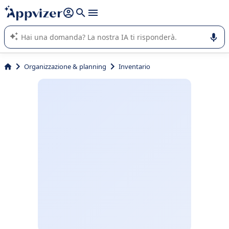
righe con
shift + enter
).
L'IA di Appvizer vi guida nell'utilizzo o nella scelta di un
software SaaS per la vostra azienda.
Organizzazione & planning
Inventario