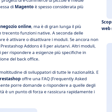
r progetti di e-commerce di piccole e medie
lessa di
Magento
è spesso considerata più
Scopr
 negozio online
, ma è di gran lunga il più
web 
tre trecento funzioni native. A seconda delle
fare è attivare o disattivare i moduli. Se ancora non
 Prestashop Addons è lì per aiutarvi. Altri moduli,
 per rispondere a esigenze più specifiche in
ione del back office.
oltitudine di sviluppatori di tutte le nazionalità. E
restashop
offre una FAQ (Frequently Asked
amente porre domande o rispondere a quelle degli
ità è un punto di forza e rassicura rapidamente i