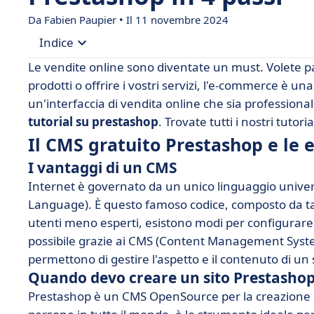
Da Fabien Paupier • Il 11 novembre 2024
Indice
Le vendite online sono diventate un must. Volete pa
• Il CMS gratuito Prestashop e le estensioni
prodotti o offrire i vostri servizi, l'e-commerce è u
un'interfaccia di vendita online che sia professional
• Tutorial Prestashop: per aiutarvi a vendere onl
tutorial su prestashop
. Trovate tutti i nostri tutor
Il CMS gratuito Prestashop e le 
I vantaggi di un CMS
Internet è governato da un unico linguaggio univ
Language). È questo famoso codice, composto da tag,
utenti meno esperti, esistono modi per configurare i
possibile grazie ai CMS (Content Management System
permettono di gestire l'aspetto e il contenuto di un s
Quando devo creare un sito Prestasho
Prestashop è un CMS OpenSource per la creazione 