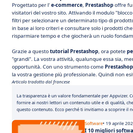
Progettato per l'
e-commerce
,
Prestashop
offre fu
visitatori del vostro sito. Attivando il modulo "blocco
filtri per selezionare un determinato tipo di prodot
in base ai loro criteri e consultare solo i prodotti c
risparmiare tempo e che giocherà un ruolo fondame
Grazie a questo
tutorial Prestashop
, ora potete
pe
"grandi". La vostra attività, qualunque essa sia, me
opportunità. Con uno strumento come
Prestashop
la vostra gestione più professionale. Quindi non esit
Articolo tradotto dal francese
La trasparenza è un valore fondamentale per Appvizer. C
fornire ai nostri lettori un contenuto utile e di qualità, 
questo contenuto. Ecco perché ti invitiamo a scoprire il
Software
• 19 aprile 20
I 10 migliori softwa