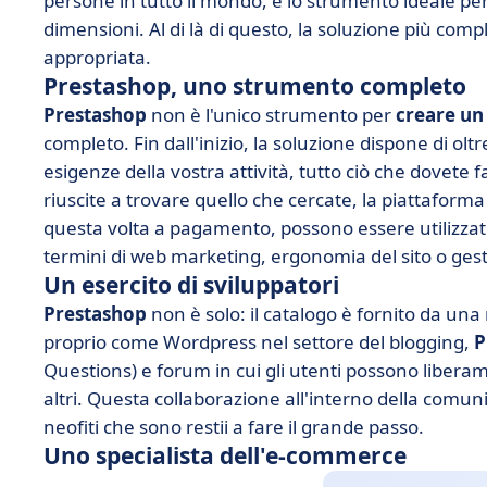
persone in tutto il mondo, è lo strumento ideale pe
dimensioni. Al di là di questo, la soluzione più comp
appropriata.
Prestashop, uno strumento completo
Prestashop
non è l'unico strumento per
creare un
completo. Fin dall'inizio, la soluzione dispone di ol
esigenze della vostra attività, tutto ciò che dovete 
riuscite a trovare quello che cercate, la piattaforma
questa volta a pagamento, possono essere utilizzati
termini di web marketing, ergonomia del sito o gest
Un esercito di sviluppatori
Prestashop
non è solo: il catalogo è fornito da una m
proprio come Wordpress nel settore del blogging,
P
Questions) e forum in cui gli utenti possono liber
altri. Questa collaborazione all'interno della comun
neofiti che sono restii a fare il grande passo.
Uno specialista dell'e-commerce