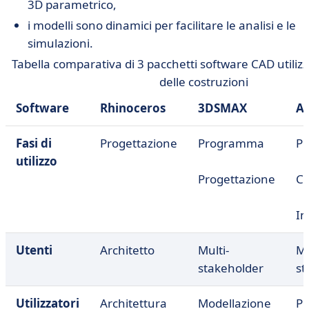
3D parametrico,
i modelli sono dinamici per facilitare le analisi e le
simulazioni.
Tabella comparativa di 3 pacchetti software CAD utilizza
delle costruzioni
Software
Rhinoceros
3DSMAX
A
Fasi di
Progettazione
Programma
Pr
utilizzo
Progettazione
Co
In
Utenti
Architetto
Multi-
Mu
stakeholder
st
Utilizzatori
Architettura
Modellazione
Pr