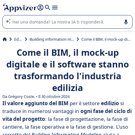
righe con
shift + enter
).
L'IA di Appvizer vi guida nell'utilizzo o nella scelta di un
software SaaS per la vostra azienda.
Edilizia
Building information modeling (BIM)
Come il BIM, il mock-up digitale e il software stanno trasformando l'industria edilizia
Come il BIM, il mock-up
digitale e il software stanno
trasformando l'industria
edilizia
Da Grégory Coste. • Il 30 ottobre 2024
Il valore aggiunto del BIM
per il settore
edilizio
si
traduce in numerosi vantaggi in
ogni fase del ciclo di
vita del progetto
: la fase di progettazione, la fase di
cantiere, la fase operativa e la fase di gestione.
L'uso
corretto del
Building Information Modeling
aiuta a