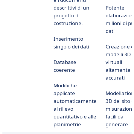
descrittivi di un
Potente
progetto di
elaborazion
costruzione.
milioni di p
dati
Inserimento
singolo dei dati
Creazione d
modelli 3D
Database
virtuali
coerente
altamente
accurati
Modifiche
applicate
Modellazio
automaticamente
3D del sito 
al rilievo
misurazioni
quantitativo e alle
facili da
planimetrie
generare