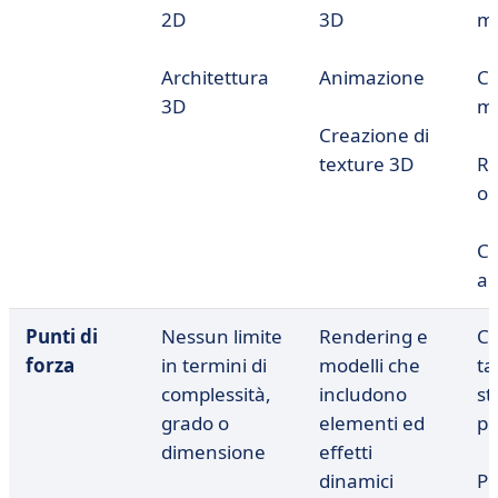
2D
3D
mo
Architettura
Animazione
Cr
3D
m
Creazione di
texture 3D
Ri
og
Ca
au
Punti di
Nessun limite
Rendering e
Cr
forza
in termini di
modelli che
ta
complessità,
includono
st
grado o
elementi ed
pe
dimensione
effetti
dinamici
P