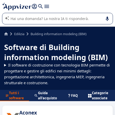
righe con
shift + enter
).
L'IA di Appvizer vi guida nell'utilizzo o nella scelta di un
software SaaS per la vostra azienda.
Edilizia
Building information modeling (BIM)
Software di Building
information modeling (BIM)
Il software di costruzione con tecnologia BIM permette di
progettare e gestire gli edifici nei minimi dettagli:
progettazione architettonica, ingegneria MEP, ingegneria
strutturale e costruzione.
Tutti i
Guida
Categorie
FAQ
software
all'acquisto
associate
Aconex