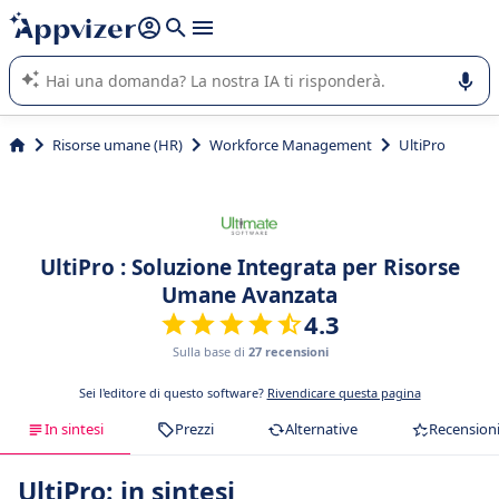
righe con
shift + enter
).
L'IA di Appvizer vi guida nell'utilizzo o nella scelta di un
software SaaS per la vostra azienda.
Risorse umane (HR)
Workforce Management
UltiPro
UltiPro : Soluzione Integrata per Risorse
Umane Avanzata
4.3
Sulla base di
27 recensioni
Sei l'editore di questo software?
Rivendicare questa pagina
In sintesi
Prezzi
Alternative
Recension
UltiPro: in sintesi