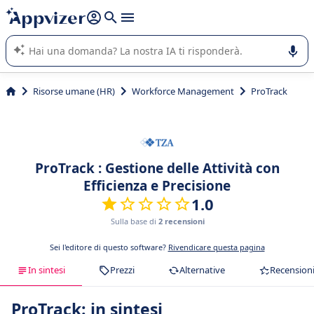
righe con
shift + enter
).
L'IA di Appvizer vi guida nell'utilizzo o nella scelta di un
software SaaS per la vostra azienda.
Risorse umane (HR)
Workforce Management
ProTrack
ProTrack : Gestione delle Attività con
Efficienza e Precisione
1.0
Sulla base di
2 recensioni
Sei l'editore di questo software?
Rivendicare questa pagina
In sintesi
Prezzi
Alternative
Recension
ProTrack: in sintesi