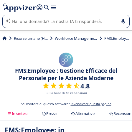
righe con
shift + enter
).
L'IA di Appvizer vi guida nell'utilizzo o nella scelta di un
software SaaS per la vostra azienda.
Risorse umane (HR)
Workforce Management
FMS:Employee
FMS:Employee : Gestione Efficace del
Personale per le Aziende Moderne
4.8
Sulla base di
18 recensioni
Sei l'editore di questo software?
Rivendicare questa pagina
In sintesi
Prezzi
Alternative
Recension
FMS:Employee: in