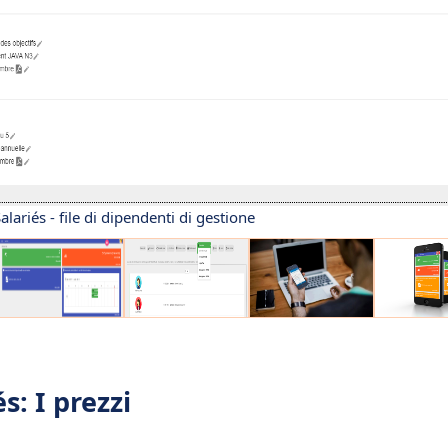
lariés - file di dipendenti di gestione
s: I prezzi