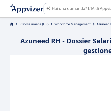
L'IA di Appvizer vi guida nell'utilizzo
Risorse umane (HR)
Workforce Management
Azuneed R
Azuneed RH - Dossier Salari
gestione