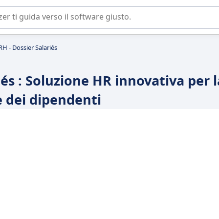
 o nella scelta di un software SaaS per la vostra azienda.
H - Dossier Salariés
és : Soluzione HR innovativa per l
 dei dipendenti