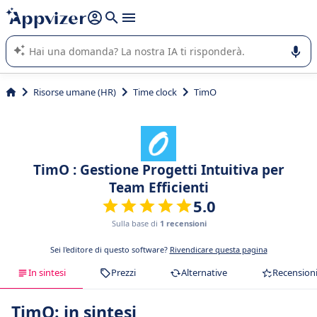
righe con
shift + enter
).
L'IA di Appvizer vi guida nell'utilizzo o nella scelta di un
software SaaS per la vostra azienda.
Risorse umane (HR)
Time clock
TimO
TimO : Gestione Progetti Intuitiva per
Team Efficienti
5.0
Sulla base di
1 recensioni
Sei l'editore di questo software?
Rivendicare questa pagina
In sintesi
Prezzi
Alternative
Recension
TimO: in sintesi