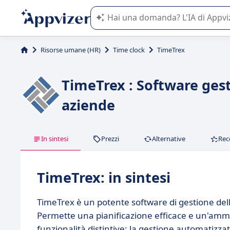
L'IA di Appvizer vi guida nell'utilizzo
Risorse umane (HR)
Time clock
TimeTrex
TimeTrex : Software ges
aziende
In sintesi
Prezzi
Alternative
Rec
TimeTrex: in sintesi
TimeTrex è un potente software di gestione dell
Permette una pianificazione efficace e un'ammin
funzionalità distintive: la gestione automatizzat