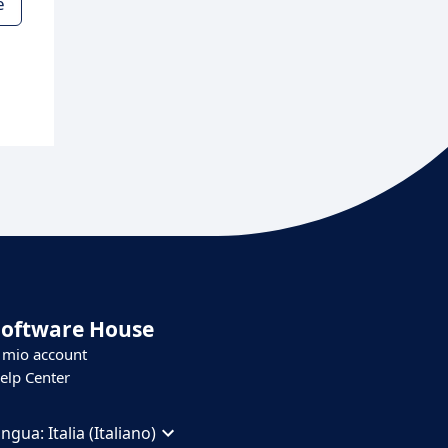
e
Software House
l mio account
elp Center
ingua:
Italia (Italiano)