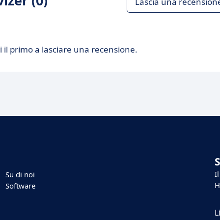
izer (0)
Lascia una recension
 il primo a lasciare una recensione.
I
Su di noi
H
Software
L