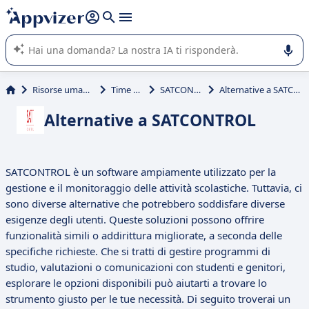
righe con
shift + enter
).
L'IA di Appvizer vi guida nell'utilizzo o nella scelta di un
software SaaS per la vostra azienda.
Risorse umane (HR)
Time clock
SATCONTROL
Alternative a SATCONTROL
Alternative a SATCONTROL
SATCONTROL è un software ampiamente utilizzato per la
gestione e il monitoraggio delle attività scolastiche. Tuttavia, ci
sono diverse alternative che potrebbero soddisfare diverse
esigenze degli utenti. Queste soluzioni possono offrire
funzionalità simili o addirittura migliorate, a seconda delle
specifiche richieste. Che si tratti di gestire programmi di
studio, valutazioni o comunicazioni con studenti e genitori,
esplorare le opzioni disponibili può aiutarti a trovare lo
strumento giusto per le tue necessità. Di seguito troverai un