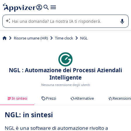
righe con
shift + enter
).
L'IA di Appvizer vi guida nell'utilizzo o nella scelta di un
software SaaS per la vostra azienda.
Risorse umane (HR)
Time clock
NGL
NGL : Automazione dei Processi Aziendali
Intelligente
Nessuna recensione degli utenti
In sintesi
Prezzi
Alternative
Recension
NGL: in sintesi
NGL è una software di automazione rivolto a