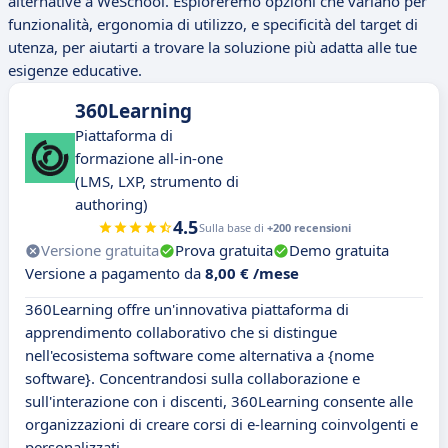
alternative a WeSchool. Esploreremo opzioni che variano per
funzionalità, ergonomia di utilizzo, e specificità del target di
utenza, per aiutarti a trovare la soluzione più adatta alle tue
esigenze educative.
360Learning
Piattaforma di
formazione all-in-one
(LMS, LXP, strumento di
authoring)
4.5
Sulla base di
+200 recensioni
Versione gratuita
Prova gratuita
Demo gratuita
Versione a pagamento da
8,00 € /mese
360Learning offre un'innovativa piattaforma di
apprendimento collaborativo che si distingue
nell'ecosistema software come alternativa a {nome
software}. Concentrandosi sulla collaborazione e
sull'interazione con i discenti, 360Learning consente alle
organizzazioni di creare corsi di e-learning coinvolgenti e
personalizzati.