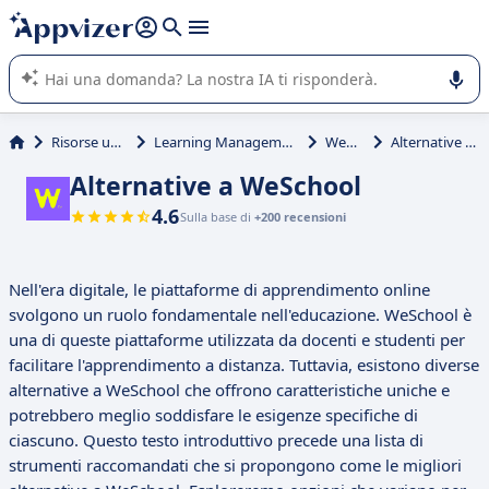
righe con
shift + enter
).
L'IA di Appvizer vi guida nell'utilizzo o nella scelta di un
software SaaS per la vostra azienda.
Risorse umane (HR)
Learning Management System (LMS)
WeSchool
Alternative a WeSchool
Alternative a WeSchool
4.6
Sulla base di
+200 recensioni
Nell'era digitale, le piattaforme di apprendimento online
svolgono un ruolo fondamentale nell'educazione. WeSchool è
una di queste piattaforme utilizzata da docenti e studenti per
facilitare l'apprendimento a distanza. Tuttavia, esistono diverse
alternative a WeSchool che offrono caratteristiche uniche e
potrebbero meglio soddisfare le esigenze specifiche di
ciascuno. Questo testo introduttivo precede una lista di
strumenti raccomandati che si propongono come le migliori