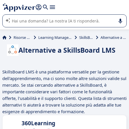
righe con
shift + enter
).
L'IA di Appvizer vi guida nell'utilizzo o nella scelta di un
software SaaS per la vostra azienda.
Risorse umane (HR)
Learning Management System (LMS)
SkillsBoard LMS
Alternative a SkillsBoard LMS
Alternative a SkillsBoard LMS
SkillsBoard LMS è una piattaforma versatile per la gestione
dell'apprendimento, ma ci sono molte altre soluzioni valide sul
mercato. Se stai cercando alternative a SkillsBoard, è
importante considerare vari fattori come le funzionalità
offerte, l'usabilità e il supporto clienti. Questa lista di strumenti
alternativi ti aiuterà a trovare la soluzione più adatta alle tue
esigenze di apprendimento e formazione.
360Learning