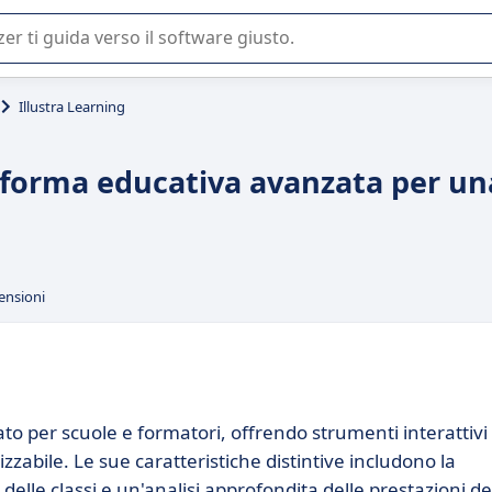
 o nella scelta di un software SaaS per la vostra azienda.
Illustra Learning
taforma educativa avanzata per un
ensioni
to per scuole e formatori, offrendo strumenti interattivi
abile. Le sue caratteristiche distintive includono la
delle classi e un'analisi approfondita delle prestazioni de