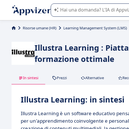
L'IA di Appvizer vi guida nell'utilizzo
Risorse umane (HR)
Learning Management System (LMS)
Illustra Learning : Piat
formazione ottimale
In sintesi
Prezzi
Alternative
Rec
Illustra Learning: in sintesi
Illustra Learning è un software educativo pensa
per un'apprendimento coinvolgente e personalizz
creazione di contenuti multimediali, la gestione 