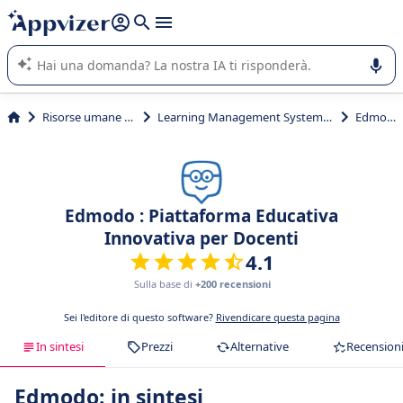
righe con
shift + enter
).
L'IA di Appvizer vi guida nell'utilizzo o nella scelta di un
software SaaS per la vostra azienda.
Risorse umane (HR)
Learning Management System (LMS)
Edmodo
Edmodo : Piattaforma Educativa
Innovativa per Docenti
4.1
Sulla base di
+200 recensioni
Sei l'editore di questo software?
Rivendicare questa pagina
In sintesi
Prezzi
Alternative
Recension
Edmodo: in sintesi