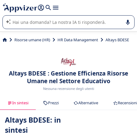
righe con
shift + enter
).
L'IA di Appvizer vi guida nell'utilizzo o nella scelta di un
software SaaS per la vostra azienda.
Risorse umane (HR)
HR Data Management
Altays BDESE
Altays BDESE : Gestione Efficienza Risorse
Umane nel Settore Educativo
Nessuna recensione degli utenti
In sintesi
Prezzi
Alternative
Recension
Altays BDESE: in
sintesi