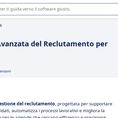
 o nella scelta di un software SaaS per la vostra azienda.
ft
 Avanzata del Reclutamento per
ensioni
estione del reclutamento
, progettata per supportare
dati, automatizza i processi lavorativi e migliora la
per le aziende che cercano efficienza e precisione.