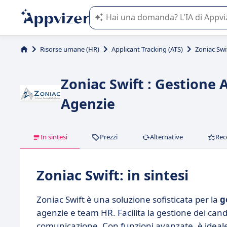
L'IA di Appvizer vi guida nell'utilizzo
Risorse umane (HR)
Applicant Tracking (ATS)
Zoniac Swi
Zoniac Swift : Gestione
Agenzie
In sintesi
Prezzi
Alternative
Rec
Zoniac Swift: in sintesi
Zoniac Swift è una soluzione sofisticata per la
g
agenzie e team HR. Facilita la gestione dei candi
comunicazione. Con funzioni avanzate, è ideale 