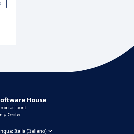
e
Software House
l mio account
elp Center
ingua:
Italia (Italiano)