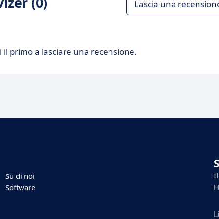
izer (0)
Lascia una recension
 il primo a lasciare una recensione.
I
Su di noi
H
Software
L