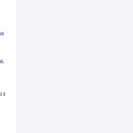
di
li.
 il