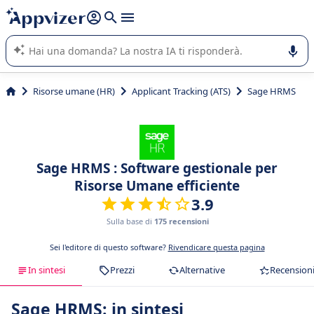
righe con
shift + enter
).
L'IA di Appvizer vi guida nell'utilizzo o nella scelta di un
software SaaS per la vostra azienda.
Risorse umane (HR)
Applicant Tracking (ATS)
Sage HRMS
Sage HRMS : Software gestionale per
Risorse Umane efficiente
3.9
Sulla base di
175 recensioni
Sei l'editore di questo software?
Rivendicare questa pagina
In sintesi
Prezzi
Alternative
Recension
Sage HRMS: in sintesi