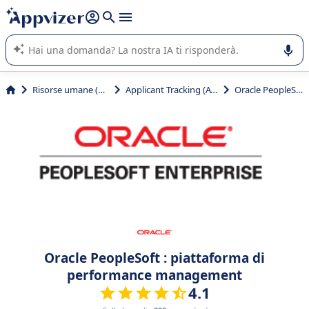
righe con
shift + enter
).
L'IA di Appvizer vi guida nell'utilizzo o nella scelta di un
software SaaS per la vostra azienda.
Risorse umane (HR)
Applicant Tracking (ATS)
Oracle PeopleSoft
Oracle PeopleSoft : piattaforma di
performance management
4.1