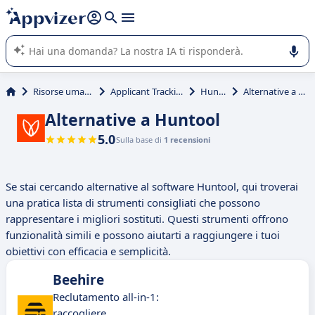
righe con
shift + enter
).
L'IA di Appvizer vi guida nell'utilizzo o nella scelta di un
software SaaS per la vostra azienda.
Risorse umane (HR)
Applicant Tracking (ATS)
Huntool
Alternative a Huntool
Alternative a Huntool
5.0
Sulla base di
1 recensioni
Se stai cercando alternative al software Huntool, qui troverai
una pratica lista di strumenti consigliati che possono
rappresentare i migliori sostituti. Questi strumenti offrono
funzionalità simili e possono aiutarti a raggiungere i tuoi
obiettivi con efficacia e semplicità.
Beehire
Reclutamento all-in-1:
raccogliere,