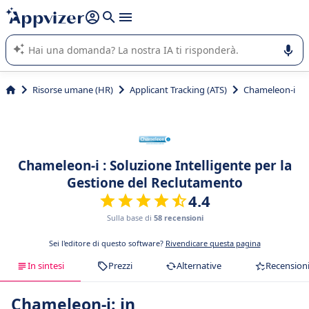
righe con
shift + enter
).
L'IA di Appvizer vi guida nell'utilizzo o nella scelta di un
software SaaS per la vostra azienda.
Risorse umane (HR)
Applicant Tracking (ATS)
Chameleon-i
Chameleon-i : Soluzione Intelligente per la
Gestione del Reclutamento
4.4
Sulla base di
58 recensioni
Sei l'editore di questo software?
Rivendicare questa pagina
In sintesi
Prezzi
Alternative
Recension
Chameleon-i: in