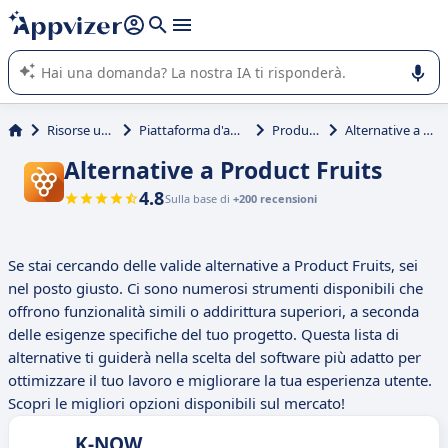
righe con
shift + enter
).
L'IA di Appvizer vi guida nell'utilizzo o nella scelta di un
software SaaS per la vostra azienda.
Risorse umane (HR)
Piattaforma d'adozione digitale
Product Fruits
Alternative a Product Fruits
Alternative a Product Fruits
4.8
Sulla base di
+200 recensioni
Se stai cercando delle valide alternative a Product Fruits, sei
nel posto giusto. Ci sono numerosi strumenti disponibili che
offrono funzionalità simili o addirittura superiori, a seconda
delle esigenze specifiche del tuo progetto. Questa lista di
alternative ti guiderà nella scelta del software più adatto per
ottimizzare il tuo lavoro e migliorare la tua esperienza utente.
Scopri le migliori opzioni disponibili sul mercato!
K-NOW