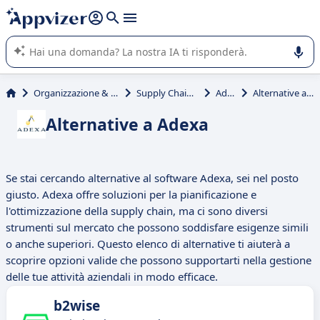
righe con
shift + enter
).
L'IA di Appvizer vi guida nell'utilizzo o nella scelta di un
software SaaS per la vostra azienda.
Organizzazione & planning
Supply Chain (SCM)
Adexa
Alternative a Adexa
Alternative a Adexa
Se stai cercando alternative al software Adexa, sei nel posto
giusto. Adexa offre soluzioni per la pianificazione e
l'ottimizzazione della supply chain, ma ci sono diversi
strumenti sul mercato che possono soddisfare esigenze simili
o anche superiori. Questo elenco di alternative ti aiuterà a
scoprire opzioni valide che possono supportarti nella gestione
delle tue attività aziendali in modo efficace.
b2wise