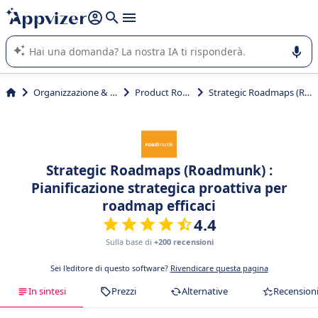
righe con
shift + enter
).
L'IA di Appvizer vi guida nell'utilizzo o nella scelta di un
software SaaS per la vostra azienda.
Organizzazione & planning
Product Roadmap
Strategic Roadmaps (Roadmunk)
Strategic Roadmaps (Roadmunk) :
Pianificazione strategica proattiva per
roadmap efficaci
4.4
Sulla base di
+200 recensioni
Sei l'editore di questo software?
Rivendicare questa pagina
In sintesi
Prezzi
Alternative
Recension