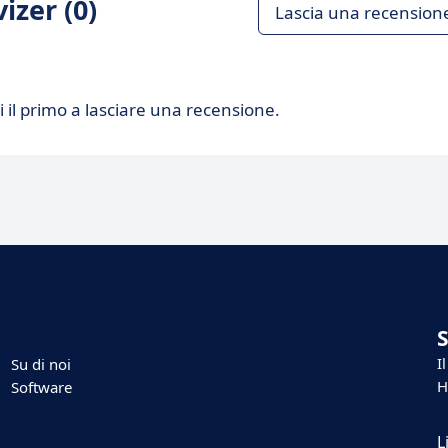
izer (0)
Lascia una recension
 il primo a lasciare una recensione.
I
Su di noi
H
Software
L