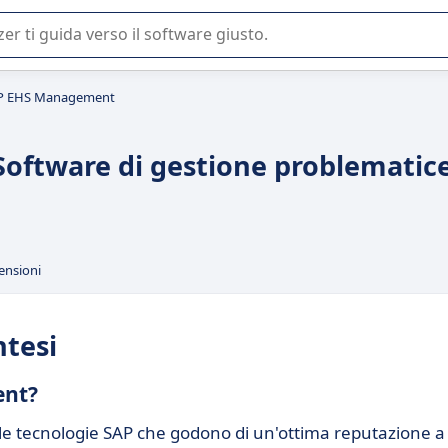
 o nella scelta di un software SaaS per la vostra azienda.
P EHS Management
oftware di gestione problematic
ensioni
tesi
ent?
elle tecnologie SAP che godono di un'ottima reputazione a