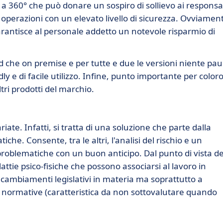
re a 360° che può donare un sospiro di sollievo ai responsab
 operazioni con un elevato livello di sicurezza. Ovviamen
 garantisce al personale addetto un notevole risparmio di
loud che on premise e per tutte e due le versioni niente pa
y e di facile utilizzo. Infine, punto importante per color
ltri prodotti del marchio.
iate. Infatti, si tratta di una soluzione che parte dalla
che. Consente, tra le altri, l'analisi del rischio e un
roblematiche con un buon anticipo. Dal punto di vista de
ttie psico-fisiche che possono associarsi al lavoro in
i cambiamenti legislativi in materia ma soprattutto a
le normative (caratteristica da non sottovalutare quando