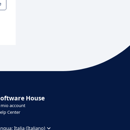
e
Software House
l mio account
elp Center
ingua:
Italia (Italiano)